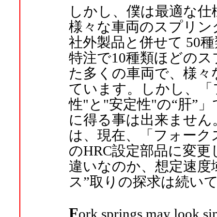
しかし、僕は最適な仕
様々な車両のスプリン
社外製品と併せて 50
特注で10種類ほどの
た多くの車両で、様々
ています。しかし、「
性"と"安定性"の“肝”
に得る事は出来ません。
は、現在、「フォークス
のHRC設定部品に変
違いなのか、想定速度
ス”取りの探求は続い
F
ork springs may look sim