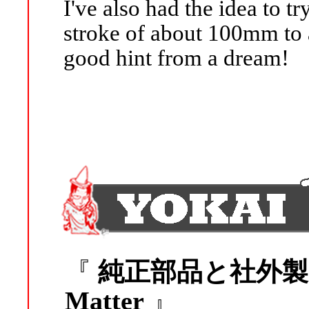
I've also had the idea to tr
stroke of about 100mm to 
good hint from a dream!
『
純正部品と社外製品 /
Matter
』