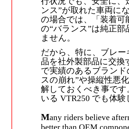
行状況でも、安全に、
ンス”が取れた車両に
の場合では、「装着可
の“バランス”は純正
ません。
だから、特に、ブレー
品を社外製部品に交換
で実績のあるブランド
スの崩れ”や操縦性悪化
解しておくべき事です
いる VTR250 でも
M
any riders believe afte
better than OEM componen