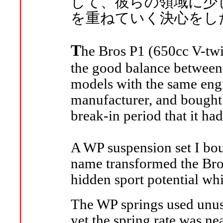
して、彼らの領域に少
を重ねていく決心をし
T
he Bros P1 (650cc V-twin
the good balance between
models with the same eng
manufacturer, and bought i
break-in period that it had
A WP suspension set I bou
name transformed the Bros
hidden sport potential whi
The WP springs used unusu
yet the spring rate was n