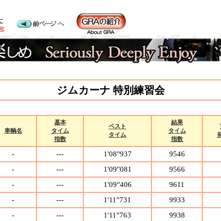
ジムカーナ 特別練習会
基本
結果
ベスト
車輌名
タイム
タイム
タイム
指数
指数
-
---
1'08"937
9546
-
---
1'09"081
9566
-
---
1'09"406
9611
-
---
1'11"731
9933
-
---
1'11"763
9938