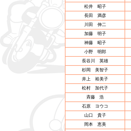
松井 昭子
長田 満彦
川田 伸二
加藤 明子
神藤 昭子
小野 明郎
長谷川 英雄
杉岡 美智子
井上 裕美子
松村 加代子
斉藤 浩
石原 ヨウコ
山口 貴子
岡本 恵美