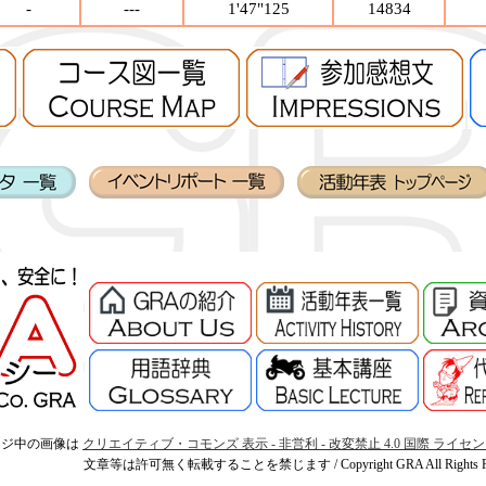
-
---
1'47"125
14834
ージ中の画像は
クリエイティブ・コモンズ 表示 - 非営利 - 改変禁止 4.0 国際 ライセ
文章等は許可無く転載することを禁じます / Copyright GRA All Rights Res