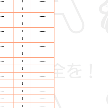
---
1
-----
---
1
-----
---
1
-----
---
1
-----
---
1
-----
---
1
-----
---
1
-----
---
1
-----
---
1
-----
---
1
-----
---
1
-----
---
1
-----
---
1
-----
---
1
-----
---
1
-----