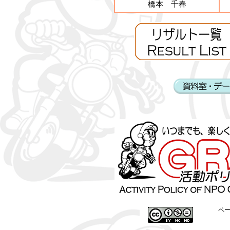
橋本 千春
ペ