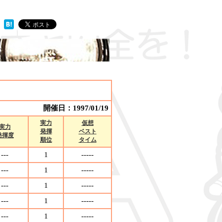
開催日：1997/01/19
実力
仮想
実力
発揮
ベスト
発揮度
順位
タイム
---
1
-----
---
1
-----
---
1
-----
---
1
-----
---
1
-----