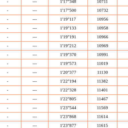
-
---
1'17"348
10711
-
---
1'17"500
10732
-
---
1'19"117
10956
-
---
1'19"133
10958
-
---
1'19"191
10966
-
---
1'19"212
10969
-
---
1'19"370
10991
-
---
1'19"573
11019
-
---
1'20"377
11130
-
---
1'22"194
11382
-
---
1'22"328
11401
-
---
1'22"805
11467
-
---
1'23"544
11569
-
---
1'23"868
11614
-
---
1'23"877
11615