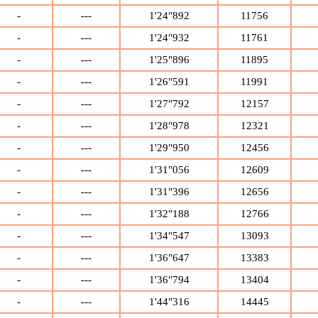
-
---
1'24"892
11756
-
---
1'24"932
11761
-
---
1'25"896
11895
-
---
1'26"591
11991
-
---
1'27"792
12157
-
---
1'28"978
12321
-
---
1'29"950
12456
-
---
1'31"056
12609
-
---
1'31"396
12656
-
---
1'32"188
12766
-
---
1'34"547
13093
-
---
1'36"647
13383
-
---
1'36"794
13404
-
---
1'44"316
14445