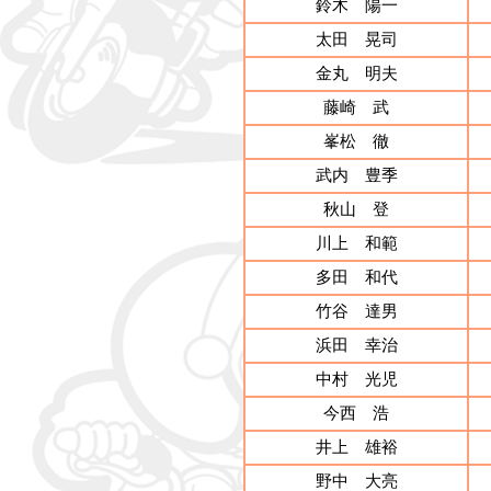
鈴木 陽一
太田 晃司
金丸 明夫
藤崎 武
峯松 徹
武内 豊季
秋山 登
川上 和範
多田 和代
竹谷 達男
浜田 幸治
中村 光児
今西 浩
井上 雄裕
野中 大亮