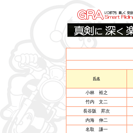
氏名
小林 裕之
竹内 文二
長谷阪 昇次
内海 伸二
名取 謙一