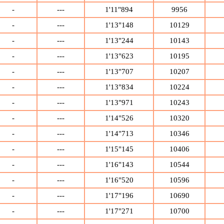
-
---
1'11"894
9956
-
---
1'13"148
10129
-
---
1'13"244
10143
-
---
1'13"623
10195
-
---
1'13"707
10207
-
---
1'13"834
10224
-
---
1'13"971
10243
-
---
1'14"526
10320
-
---
1'14"713
10346
-
---
1'15"145
10406
-
---
1'16"143
10544
-
---
1'16"520
10596
-
---
1'17"196
10690
-
---
1'17"271
10700