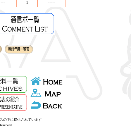
---
1
-----
ンス
の下に提供されています
erved.